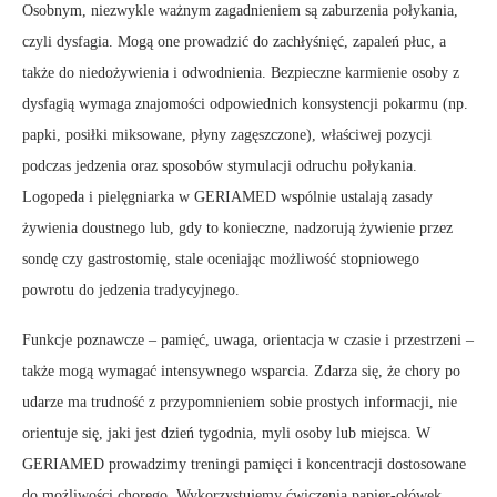
Osobnym, niezwykle ważnym zagadnieniem są zaburzenia połykania,
czyli dysfagia. Mogą one prowadzić do zachłyśnięć, zapaleń płuc, a
także do niedożywienia i odwodnienia. Bezpieczne karmienie osoby z
dysfagią wymaga znajomości odpowiednich konsystencji pokarmu (np.
papki, posiłki miksowane, płyny zagęszczone), właściwej pozycji
podczas jedzenia oraz sposobów stymulacji odruchu połykania.
Logopeda i pielęgniarka w GERIAMED wspólnie ustalają zasady
żywienia doustnego lub, gdy to konieczne, nadzorują żywienie przez
sondę czy gastrostomię, stale oceniając możliwość stopniowego
powrotu do jedzenia tradycyjnego.
Funkcje poznawcze – pamięć, uwaga, orientacja w czasie i przestrzeni –
także mogą wymagać intensywnego wsparcia. Zdarza się, że chory po
udarze ma trudność z przypomnieniem sobie prostych informacji, nie
orientuje się, jaki jest dzień tygodnia, myli osoby lub miejsca. W
GERIAMED prowadzimy treningi pamięci i koncentracji dostosowane
do możliwości chorego. Wykorzystujemy ćwiczenia papier-ołówek,