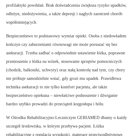
profilaktyki powikłań. Brak doświadczenia zwiększa ryzyko upadków,
odleżyn, niedożywienia, a także depresji i nagłych zaostrzeń chorób
współistniejących.
Bezpieczeństwo to podstawowy wymiar opieki. Osoba z niedowładem
kończyn czy zaburzeniami równowagi nie może poruszać się bez
asekuracji. Trzeba zadbać o odpowiednie ustawienie łóżka, poprawne
przenoszenie z łóżka na wózek, stosowanie sprzętów pomocniczych
(chodzik, balkoniki, uchwyty) oraz stałą kontrolę nad tym, czy chory
nie próbuje samodzielnie wstać, gdy grozi mu upadek. Prawidłowa
technika asekuracji to nie tylko komfort pacjenta, ale także
bezpieczeństwo opiekuna – niewłaściwe podnoszenie i dźwiganie
bardzo szybko prowadzi do przeciążeń kręgosłupa i bólu.
W Ośrodku Rehabilitacyjno-Leczniczym GERIAMED dbamy o każdy
szczegół środowiska, w którym przebywa pacjent. Łóżka
rehabilitacyjne z regulacją wysokości, materace przeciwodleżynowe,