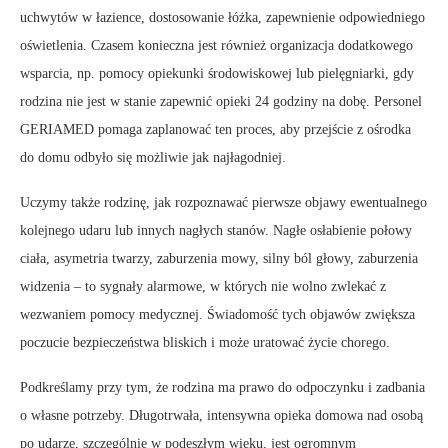
uchwytów w łazience, dostosowanie łóżka, zapewnienie odpowiedniego
oświetlenia. Czasem konieczna jest również organizacja dodatkowego
wsparcia, np. pomocy opiekunki środowiskowej lub pielęgniarki, gdy
rodzina nie jest w stanie zapewnić opieki 24 godziny na dobę. Personel
GERIAMED pomaga zaplanować ten proces, aby przejście z ośrodka
do domu odbyło się możliwie jak najłagodniej.
Uczymy także rodzinę, jak rozpoznawać pierwsze objawy ewentualnego
kolejnego udaru lub innych nagłych stanów. Nagłe osłabienie połowy
ciała, asymetria twarzy, zaburzenia mowy, silny ból głowy, zaburzenia
widzenia – to sygnały alarmowe, w których nie wolno zwlekać z
wezwaniem pomocy medycznej. Świadomość tych objawów zwiększa
poczucie bezpieczeństwa bliskich i może uratować życie chorego.
Podkreślamy przy tym, że rodzina ma prawo do odpoczynku i zadbania
o własne potrzeby. Długotrwała, intensywna opieka domowa nad osobą
po udarze, szczególnie w podeszłym wieku, jest ogromnym