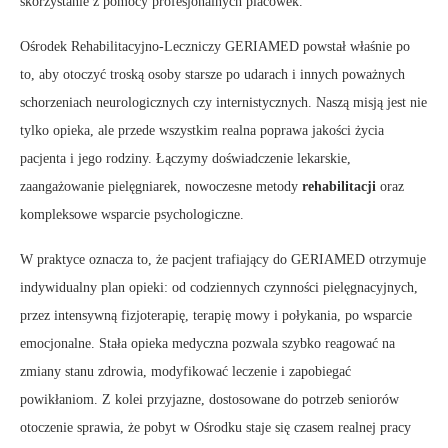
skorzystanie z pomocy profesjonalnych placówek.
Ośrodek Rehabilitacyjno-Leczniczy GERIAMED powstał właśnie po
to, aby otoczyć troską osoby starsze po udarach i innych poważnych
schorzeniach neurologicznych czy internistycznych. Naszą misją jest nie
tylko opieka, ale przede wszystkim realna poprawa jakości życia
pacjenta i jego rodziny. Łączymy doświadczenie lekarskie,
zaangażowanie pielęgniarek, nowoczesne metody
rehabilitacji
oraz
kompleksowe wsparcie psychologiczne.
W praktyce oznacza to, że pacjent trafiający do GERIAMED otrzymuje
indywidualny plan opieki: od codziennych czynności pielęgnacyjnych,
przez intensywną fizjoterapię, terapię mowy i połykania, po wsparcie
emocjonalne. Stała opieka medyczna pozwala szybko reagować na
zmiany stanu zdrowia, modyfikować leczenie i zapobiegać
powikłaniom. Z kolei przyjazne, dostosowane do potrzeb seniorów
otoczenie sprawia, że pobyt w Ośrodku staje się czasem realnej pracy