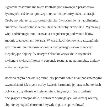
Ogromne znaczenie ma także kontrola podstawowych parametrów
życiowych: ciśnienia tętniczego, tętna, temperatury ciała, saturacji.
Osoby po udarze bardzo często cierpią równocześnie na nadciśnienie,
cukrzycę, niewydolność serca lub inne choroby przewlekłe. Wymagają
więc codziennego monitorowania i regularnego podawania leków
zgodnie z zaleceniami lekarza. W warunkach domowych, szczególnie
gdy opiekun nie ma doświadczenia medycznego, łatwo przeoczyć
niepokojące objawy. W naszym Ośrodku wszystkie te czynności
wykonuje wykwalifikowany personel, reagując na najmniejsze zmiany
w stanie pacjenta.
Rodzina często obawia się także, czy poradzi sobie z tak podstawowymi
czynnościami jak mycie osoby leżącej, karmienie jej przy zaburzeniach
połykania czy dbanie o higienę miejsc intymnych. Są to zadania
obciążające emocjonalnie, a zarazem wymagające konkretnej wiedzy,
aby nie wyrządzić choremu krzywdy (np. nie spowodować