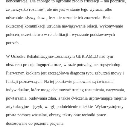
koncentracją. Dla chorego to ogromne źródło frustracji – ma poczucie,
że „wszystko rozumie”, ale nie jest w stanie tego wyrazić, albo
odwrotnie: słyszy słowa, lecz nie rozumie ich znaczenia. Brak
skutecznej komunikacji utrudnia nawiązywanie relacji, wykonywanie
poleceń, uczestnictwo w rehabilitacji i wyrażanie podstawowych
potrzeb.
W Ośrodku Rehabilitacyjno-Leczniczym GERIAMED nad tym
obszarem pracuje
logopeda
oraz, w razie potrzeby, neuropsycholog.
Pierwszym krokiem jest szczegółowa diagnoza typu zaburzeń mowy i
funkcji poznawczych. Na tej podstawie planowane są ćwiczenia
indywidualne, które mogą obejmować trening rozumienia, nazywania,
powtarzania, budowania zdań, a także ćwiczenia usprawniające mięśnie
artykulacyjne – język, wargi, podniebienie miękkie. Wykorzystujemy
proste pomoce wizualne, obrazy, teksty oraz techniki pracy
dostosowane do poziomu pacjenta.