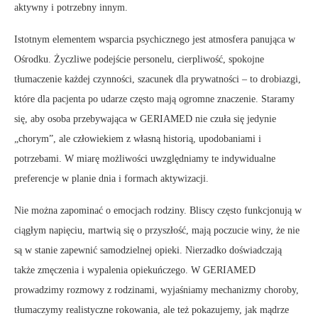
aktywny i potrzebny innym.
Istotnym elementem wsparcia psychicznego jest atmosfera panująca w
Ośrodku. Życzliwe podejście personelu, cierpliwość, spokojne
tłumaczenie każdej czynności, szacunek dla prywatności – to drobiazgi,
które dla pacjenta po udarze często mają ogromne znaczenie. Staramy
się, aby osoba przebywająca w GERIAMED nie czuła się jedynie
„chorym”, ale człowiekiem z własną historią, upodobaniami i
potrzebami. W miarę możliwości uwzględniamy te indywidualne
preferencje w planie dnia i formach aktywizacji.
Nie można zapominać o emocjach rodziny. Bliscy często funkcjonują w
ciągłym napięciu, martwią się o przyszłość, mają poczucie winy, że nie
są w stanie zapewnić samodzielnej opieki. Nierzadko doświadczają
także zmęczenia i wypalenia opiekuńczego. W GERIAMED
prowadzimy rozmowy z rodzinami, wyjaśniamy mechanizmy choroby,
tłumaczymy realistyczne rokowania, ale też pokazujemy, jak mądrze