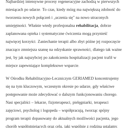
Najbardziej intensywne procesy regeneracyjne zachodzą w pierwszych
miesiącach po udarze. To czas, kiedy mózg ma największą zdolność do
tworzenia nowych połączeń i „uczenia się” na nowo utraconych
umiejętności. Właśnie wtedy profesjonalna
rehabilitacja
, dobrze
zaplanowana opieka i systematyczne ćwiczenia mogą przynieść
najwięcej korzyści. Zaniechanie terapii albo zbyt późne jej rozpoczęcie
znacząco zmniejsza szansę na odzyskanie sprawności, dlatego tak ważne
jest, by jak najszybciej po zakończeniu hospitalizacji pacjent trafił w
miejsce zapewniające kompleksowe wsparcie.
W Ośrodku Rehabilitacyjno-Leczniczym GERIAMED koncentrujemy
się na tym kluczowym, wczesnym okresie po udarze, gdy właściwe
postępowanie może zdecydować o dalszym funkcjonowaniu chorego.
Nasi specjaliści – lekarze, fizjoterapeuci, pielęgniarki, terapeuci
zajęciowi, psycholog i logopeda – współpracują, tworząc spójny
program terapii dopasowany do aktualnych możliwości pacjenta, jego
chorób współistniejących oraz celu, jaki wspólnie z rodziną ustalamy.