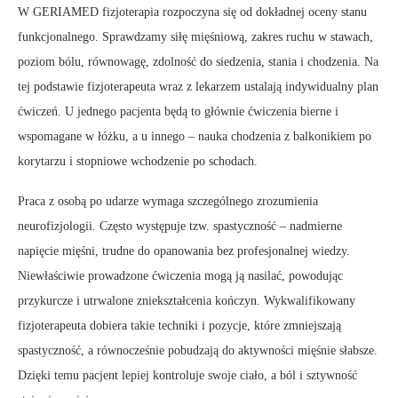
W GERIAMED fizjoterapia rozpoczyna się od dokładnej oceny stanu
funkcjonalnego. Sprawdzamy siłę mięśniową, zakres ruchu w stawach,
poziom bólu, równowagę, zdolność do siedzenia, stania i chodzenia. Na
tej podstawie fizjoterapeuta wraz z lekarzem ustalają indywidualny plan
ćwiczeń. U jednego pacjenta będą to głównie ćwiczenia bierne i
wspomagane w łóżku, a u innego – nauka chodzenia z balkonikiem po
korytarzu i stopniowe wchodzenie po schodach.
Praca z osobą po udarze wymaga szczególnego zrozumienia
neurofizjologii. Często występuje tzw. spastyczność – nadmierne
napięcie mięśni, trudne do opanowania bez profesjonalnej wiedzy.
Niewłaściwie prowadzone ćwiczenia mogą ją nasilać, powodując
przykurcze i utrwalone zniekształcenia kończyn. Wykwalifikowany
fizjoterapeuta dobiera takie techniki i pozycje, które zmniejszają
spastyczność, a równocześnie pobudzają do aktywności mięśnie słabsze.
Dzięki temu pacjent lepiej kontroluje swoje ciało, a ból i sztywność