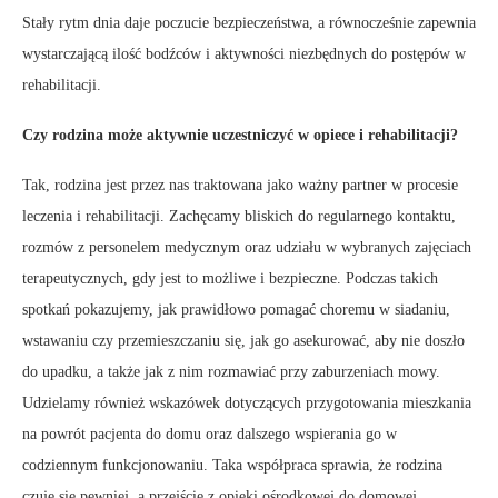
Stały rytm dnia daje poczucie bezpieczeństwa, a równocześnie zapewnia
wystarczającą ilość bodźców i aktywności niezbędnych do postępów w
rehabilitacji.
Czy rodzina może aktywnie uczestniczyć w opiece i rehabilitacji?
Tak, rodzina jest przez nas traktowana jako ważny partner w procesie
leczenia i rehabilitacji. Zachęcamy bliskich do regularnego kontaktu,
rozmów z personelem medycznym oraz udziału w wybranych zajęciach
terapeutycznych, gdy jest to możliwe i bezpieczne. Podczas takich
spotkań pokazujemy, jak prawidłowo pomagać choremu w siadaniu,
wstawaniu czy przemieszczaniu się, jak go asekurować, aby nie doszło
do upadku, a także jak z nim rozmawiać przy zaburzeniach mowy.
Udzielamy również wskazówek dotyczących przygotowania mieszkania
na powrót pacjenta do domu oraz dalszego wspierania go w
codziennym funkcjonowaniu. Taka współpraca sprawia, że rodzina
czuje się pewniej, a przejście z opieki ośrodkowej do domowej