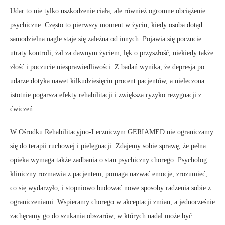
Udar to nie tylko uszkodzenie ciała, ale również ogromne obciążenie
psychiczne. Często to pierwszy moment w życiu, kiedy osoba dotąd
samodzielna nagle staje się zależna od innych. Pojawia się poczucie
utraty kontroli, żal za dawnym życiem, lęk o przyszłość, niekiedy także
złość i poczucie niesprawiedliwości. Z badań wynika, że depresja po
udarze dotyka nawet kilkudziesięciu procent pacjentów, a nieleczona
istotnie pogarsza efekty rehabilitacji i zwiększa ryzyko rezygnacji z
ćwiczeń.
W Ośrodku Rehabilitacyjno-Leczniczym GERIAMED nie ograniczamy
się do terapii ruchowej i pielęgnacji. Zdajemy sobie sprawę, że pełna
opieka wymaga także zadbania o stan psychiczny chorego. Psycholog
kliniczny rozmawia z pacjentem, pomaga nazwać emocje, zrozumieć,
co się wydarzyło, i stopniowo budować nowe sposoby radzenia sobie z
ograniczeniami. Wspieramy chorego w akceptacji zmian, a jednocześnie
zachęcamy go do szukania obszarów, w których nadal może być