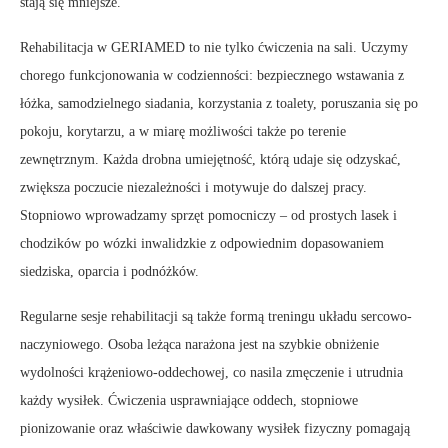
stają się mniejsze.
Rehabilitacja w GERIAMED to nie tylko ćwiczenia na sali. Uczymy
chorego funkcjonowania w codzienności: bezpiecznego wstawania z
łóżka, samodzielnego siadania, korzystania z toalety, poruszania się po
pokoju, korytarzu, a w miarę możliwości także po terenie
zewnętrznym. Każda drobna umiejętność, którą udaje się odzyskać,
zwiększa poczucie niezależności i motywuje do dalszej pracy.
Stopniowo wprowadzamy sprzęt pomocniczy – od prostych lasek i
chodzików po wózki inwalidzkie z odpowiednim dopasowaniem
siedziska, oparcia i podnóżków.
Regularne sesje rehabilitacji są także formą treningu układu sercowo-
naczyniowego. Osoba leżąca narażona jest na szybkie obniżenie
wydolności krążeniowo-oddechowej, co nasila zmęczenie i utrudnia
każdy wysiłek. Ćwiczenia usprawniające oddech, stopniowe
pionizowanie oraz właściwie dawkowany wysiłek fizyczny pomagają